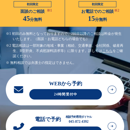
初回限定
初回限定
※1
※2
面談のご相談
お電話でのご相談
45
15
分無料
分無料
※1 初回のみ無料となっておりますので、2回目以降のご相談は料金が発生
いたします。（面談・お電話どちらの場合でも）
※2 電話相談は一部対象の地域・事案（相続、交通事故、会社関係、破産再
生、B型肝炎、不貞慰謝料請求等）に限ります。詳しくは
こちら
をご確
認ください。
※ 無料相談では弁護士の指定はできません。
WEBから予約
24時間受付中
相談予約専用ダイヤル
電話で予約
045-872-4392