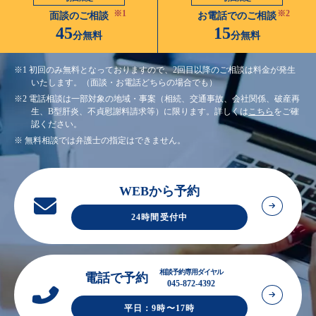
※1
※2
面談のご相談
お電話でのご相談
45
15
分無料
分無料
※1 初回のみ無料となっておりますので、2回目以降のご相談は料金が発生
いたします。（面談・お電話どちらの場合でも）
※2 電話相談は一部対象の地域・事案（相続、交通事故、会社関係、破産再
生、B型肝炎、不貞慰謝料請求等）に限ります。詳しくは
こちら
をご確
認ください。
※ 無料相談では弁護士の指定はできません。
WEBから予約
24時間受付中
相談予約専用ダイヤル
電話で予約
045-872-4392
平日：9時〜17時