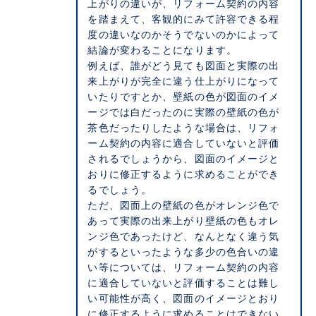
上がりの違いが、リフォーム契約の内容
を踏まえて、客観的にみて許容できる程
度の違いなのかそうでないのかによって
結論が変わることになります。
例えば、誰がどう見ても図面と実際の出
来上がりが完全に違う仕上がりになって
いたりですとか、壁紙の色が図面のイメ
ージでは白だったのに実際の壁紙の色が
茶色だったりしたような場合は、リフォ
ーム契約の内容に適合していないと評価
されるでしょうから、図面のイメージと
おりに修正するように求めることができ
るでしょう。
ただ、図面上の壁紙の色がオレンジ色で
あって実際の出来上がり壁紙の色もオレ
ンジ色であったけど、なんとなく違う気
がするといったような多少の色合いの違
い等については、リフォーム契約の内容
に適合していないと評価することは難し
い可能性が高く、図面のイメージとおり
に修正するように求めることはできない