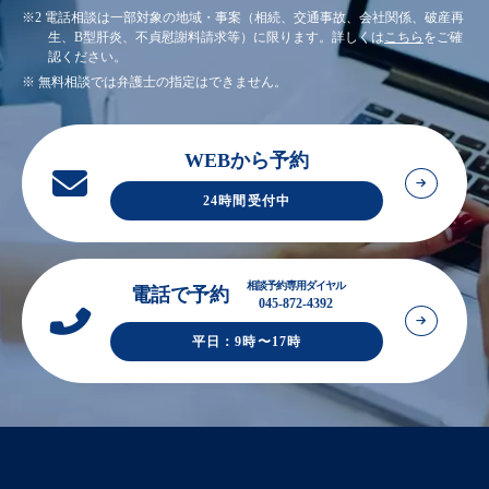
※2 電話相談は一部対象の地域・事案（相続、交通事故、会社関係、破産再
生、B型肝炎、不貞慰謝料請求等）に限ります。詳しくは
こちら
をご確
認ください。
※ 無料相談では弁護士の指定はできません。
WEBから予約
24時間受付中
相談予約専用ダイヤル
電話で予約
045-872-4392
平日：9時〜17時