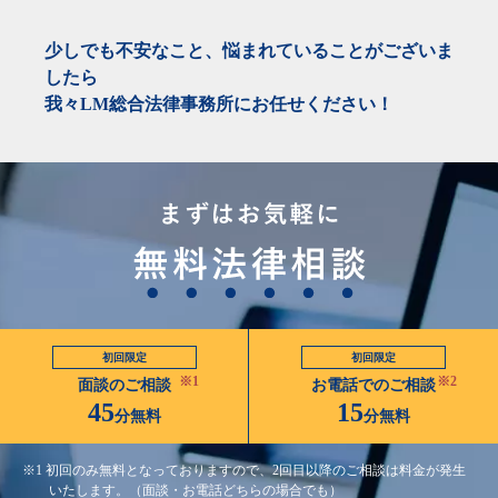
少しでも不安なこと、悩まれていることがございま
したら
我々LM総合法律事務所にお任せください！
初回限定
初回限定
※1
※2
面談のご相談
お電話でのご相談
45
15
分無料
分無料
※1 初回のみ無料となっておりますので、2回目以降のご相談は料金が発生
いたします。（面談・お電話どちらの場合でも）