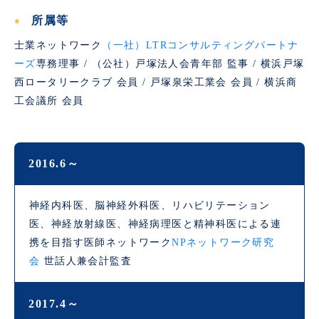
所属等
士業ネットワーク
（一社）LTRコンサルティングパートナ
ーズ
専務理事 / （公社）戸塚法人会青年部 監事 / 横浜戸塚
西ロータリークラブ 会員 / 戸塚泉栄工業会 会員 / 横浜商
工会議所 会員
2016.6～
神経内科医、脳神経外科医、リハビリテーション
医、神経放射線医、神経病理医と精神科医による連
携を目指す医師ネットワーク
NPネットワーク研究
会
世話人兼会計監査
2017.4～