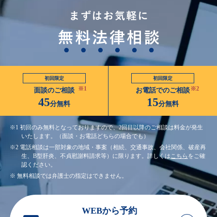
初回限定
初回限定
※1
※2
面談のご相談
お電話でのご相談
45
15
分無料
分無料
※1 初回のみ無料となっておりますので、2回目以降のご相談は料金が発生
いたします。（面談・お電話どちらの場合でも）
※2 電話相談は一部対象の地域・事案（相続、交通事故、会社関係、破産再
生、B型肝炎、不貞慰謝料請求等）に限ります。詳しくは
こちら
をご確
認ください。
※ 無料相談では弁護士の指定はできません。
WEBから予約