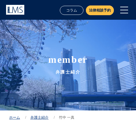
コラム
法律相談予約
member
弁護士紹介
業務案内
ホーム
弁護士紹介
竹中 一真